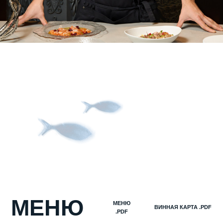
МЕНЮ
МЕНЮ
ВИННАЯ КАРТА .PDF
.PDF
В ПОДВОДНОМ ЦАРСТВЕ — СЕВИЧЕ ИЗ ЕНИСЕЙСКОГО МУКСУНА И КРУДО ИЗ ДОРАДЫ
С ГИМАЛАЙСКОЙ СОЛЬЮ, МАРОККАНСКИЙ ОСЬМИНОГ НА ГРИЛЕ И САХАЛИНСКИЙ
ГРЕБЕШОК С КРЕМОМ ИЗ ТЫКВЫ БАРБЕКЮ. А ЕЩЕ ЗНАМЕНИТОЕ БЛЮДО «САДКО» —
ПЬЯНАЯ СТЕРЛЯДЬ, НО В ВЕРСИИ МИХАЙЛОВА, С СОУСОМ НА БЕЛОМ ВИНЕ И ИКРОЙ
ОСЕТРА. В ЗЕМНОМ ЦАРСТВЕ — ТАРТАР ИЗ ХАКАССКОГО БЫЧКА С КРЕМОМ ИЗ ФЕТЫ
И РОСТБИФ С ТОННАТО ИЗ ПЕЧЕНИ ТРЕСКИ И ПЕЧЕНЫМ ПЕРЦЕМ, КАЗАРЕЧЧЕ КАЧО
ПЕПЕ И УТИНАЯ ГРУДКА DRY AGE C КОРНЕПЛОДАМИ И СОУСОМ ПОРТО.
В ДЕСЕРТАХ — СЛАДКОЕ ЦАРСТВО.