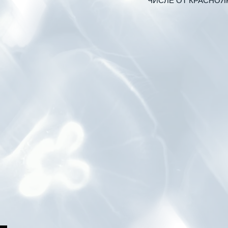
МИХАИЛ МИХАЙЛОВ
МЕНЮ SADKO ОТСЫЛАЕТ К РАЗНЫМ ГЕОГ
И МОРЕПРОДУКТОВ: ЕНИСЕЙСКАЯ СИБИРЬ
ОБЛАСТЬ И ДАЛЬНИЕ МИРЫ — ЕВРОПА, АФР
КУХНИ SADKO — БРЕНД-ШЕФ МИХАИЛ МИХ
БУЛГАКОВ» И ГРУЗИНСКОЕ ГРАНД-БИСТРО 